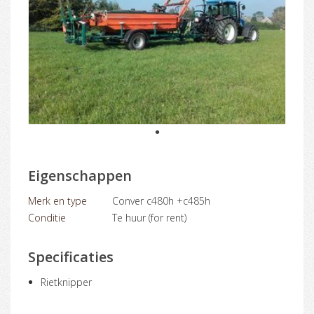
1
Eigenschappen
Merk en type
Conver c480h +c485h
Conditie
Te huur (for rent)
Specificaties
Rietknipper